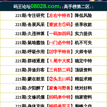
08028.com
码王论坛
↓↓高手榜第二区↓↓
221期:专注研究【
左右中特肖
】降低风险
221期:各展风采【
壹波主①码
】坐享收款
221期:久违神算【
一码加四码
】实力提供
221期:鼠啮蠧蚀【
㈠门必中特
】机不可失
221期:呼吸作用【
⑵字平特肖
】大师专研
221期:群雄逐鹿【
⒈尾中大奖
】稳定中特
221期:异途归客【
三肖防二码
】顶级资料
221期:蒙在鼓里【
②头主㈡码
】精益求精
221期:夕阳醉了【
家禽与野兽
】绝对好料
221期:文修武偃【
⑹码来中特
】独家密料
221期:身体充电【
特码单双王
】巅峰之作