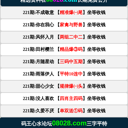
精选资料在
长期免费公开
221期:不成敬意 【
精准爆㈠尾
】坐等收钱
221期:你在我心 【
家禽与野兽
】坐等收钱
221期:风怀入月 【
两组二中二
】坐等收钱
221期:田村樱兰 【
精品爆③码
】坐等收钱
221期:月随星动 【
三码中五期
】坐等收钱
221期:雨落伊人 【
平特10连中
】坐等收钱
221期:甜心少女 【
规律爆㈠头
】坐等收钱
221期:没人喜欢 【
四肖主四码
】坐等收钱
221期:久爱不厌 【
单双送①码
】坐等收钱
08028.com
码王心水论坛
三字平特