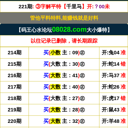
221期
:
③字解平特【
千里马
】开:
？00
未
管他平料特料,能赚钱就是好料
08028.com
【码王心水论坛
大小爆特】
以往记录已删除，请长期跟踪
214期
买
(
小数
主：09
)
㊣
开:兔04
准
215期
买
(
大数 主：30
)
㊣
开:蛇14
错
216期
买
(
大数
主：41
)
㊣
开:马37
准
217期
买
(
大数
主：40
)
㊣
开:蛇26
准
218期
买
(
大数 主：27
)
㊣
开:虎17
错
219期
买
(
大数
主：28
)
㊣
开:鼠43
准
220期
买
(
大数
主：32
)
㊣
开:羊48
准