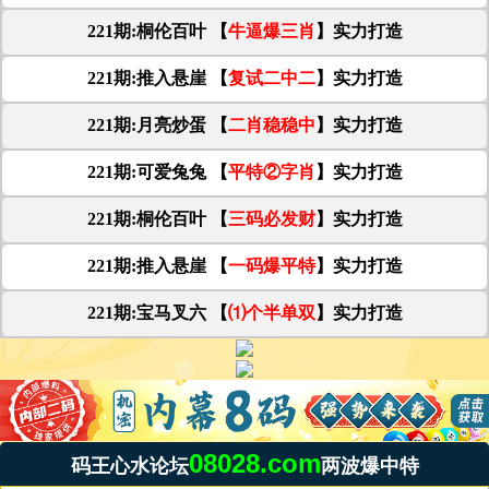
221期:桐伦百叶 【
牛逼爆三肖
】实力打造
221期:推入悬崖 【
复试二中二
】实力打造
221期:月亮炒蛋 【
二肖稳稳中
】实力打造
221期:可爱兔兔 【
平特②字肖
】实力打造
221期:桐伦百叶 【
三码必发财
】实力打造
221期:推入悬崖 【
一码爆平特
】实力打造
221期:宝马叉六 【
⑴个半单双
】实力打造
08028.com
码王心水论坛
两波爆中特