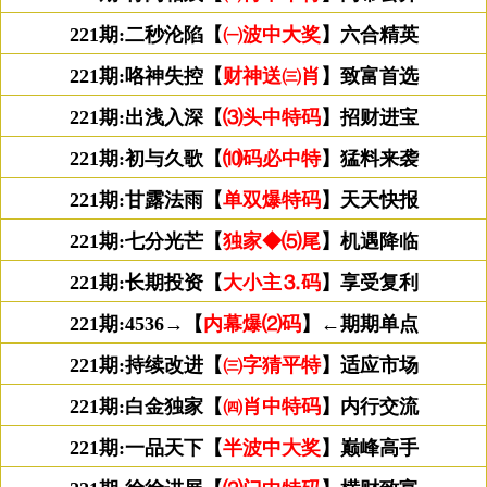
221期:二秒沦陷【
㈠波中大奖
】六合精英
221期:咯神失控【
财神送㈢肖
】致富首选
221期:出浅入深【
⑶头中特码
】招财进宝
221期:初与久歌【
⑽码必中特
】猛料来袭
221期:甘露法雨【
单双爆特码
】天天快报
221期:七分光芒【
独家◆⑸尾
】机遇降临
221期:长期投资【
大小主⒊码
】享受复利
221期:4536→【
内幕爆⑵码
】←期期单点
221期:持续改进【
㈢字猜平特
】适应市场
221期:白金独家【
㈣肖中特码
】内行交流
221期:一品天下【
半波中大奖
】巅峰高手