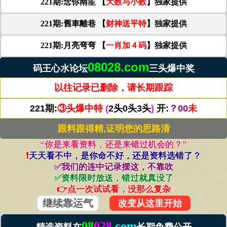
221期:念你南笙 【
大数与小数
】独家提供
221期:舊車離巷 【
财神送平特
】独家提供
221期:月亮弯弯 【
一肖加４码
】独家提供
08028.com
码王心水论坛
三头爆中奖
以往记录已删除，请长期跟踪
221期:
③头爆中特
(
2头0头3头
)
开:
？00
未
跟料跟得精,证明您的思路清
“你是来看资料，还是来错过机会的？”
❗
天天看不中，是你命不好，还是资料选错了？
✅我们的连中记录摆这，不靠吹
✅资料限时放送，错过就真没了
👉点一次试试看，没那么复杂
继续靠运气
改变从这里开始
08
028
.com