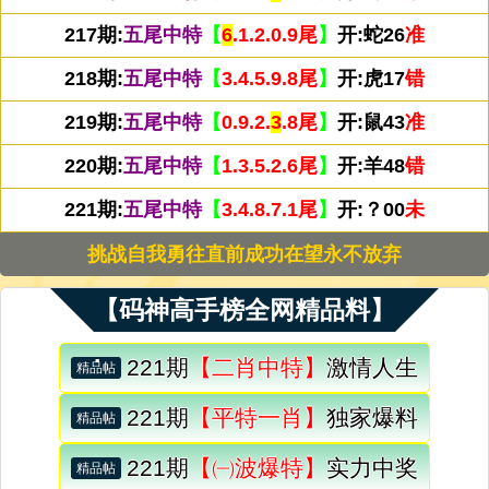
217期:
五尾中特
【
6
.1.2.0.9尾
】
开:蛇26
准
218期:
五尾中特
【
3.4.5.9.8尾
】
开:虎17
错
219期:
五尾中特
【
0.9.2.
3
.8尾
】
开:鼠43
准
220期:
五尾中特
【
1.3.5.2.6尾
】
开:羊48
错
221期:
五尾中特
【
3.4.8.7.1尾
】
开:？00
未
挑战自我勇往直前成功在望永不放弃
【码神高手榜全网精品料】
221期
【二肖中特】
激情人生
精品帖
221期
【平特一肖】
独家爆料
精品帖
221期
【㈠波爆特】
实力中奖
精品帖