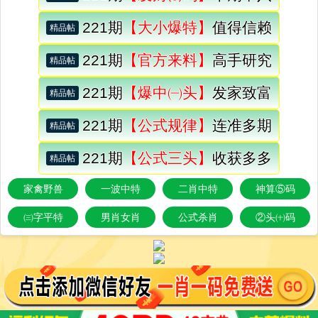
221期
【大小爆特】
值得信赖
精品帖
221期
【官方来料】
高手研究
精品帖
221期
【爆中㈠头】
发家致富
精品帖
221期
【公式规律】
连准多期
精品帖
221期
【公式三头】
收获多多
精品帖
家禽野兽
一波中特
二肖中特
神算⑤码
㈢字平特
男肖女肖
公式杀肖
②头㈩码