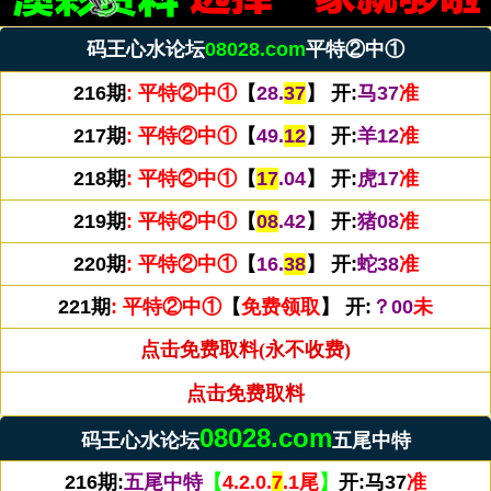
码王心水论坛
08028.com
平特②中①
216期
:
平特②中①
【
28.
37
】
开:
马37
准
217期
:
平特②中①
【
49.
12
】
开:
羊12
准
218期
:
平特②中①
【
17
.04
】
开:
虎17
准
219期
:
平特②中①
【
08
.42
】
开:
猪08
准
220期
:
平特②中①
【
16.
38
】
开:
蛇38
准
221期
:
平特②中①
【
免费领取
】
开:
？00
未
点击免费取料(永不收费)
点击免费取料
08028.com
码王心水论坛
五尾中特
216期:
五尾中特
【
4.2.0.
7
.1尾
】
开:马37
准