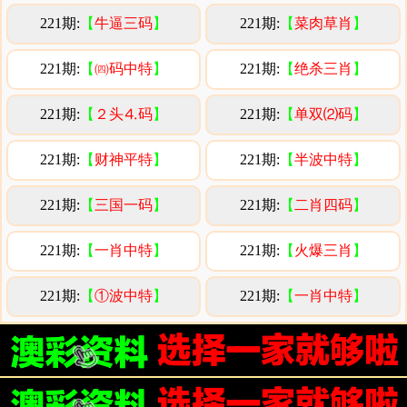
221期:
【
牛逼三码
】
221期:
【
菜肉草肖
】
221期:
【
㈣码中特
】
221期:
【
绝杀三肖
】
221期:
【
２头⒋码
】
221期:
【
单双⑵码
】
221期:
【
财神平特
】
221期:
【
半波中特
】
221期:
【
三国一码
】
221期:
【
二肖四码
】
221期:
【
一肖中特
】
221期:
【
火爆三肖
】
221期:
【
①波中特
】
221期:
【
一肖中特
】